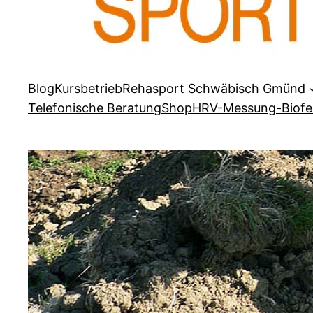
Blog
Kursbetrieb
Rehasport Schwäbisch Gmünd
Telefonische Beratung
Shop
HRV-Messung-Biof