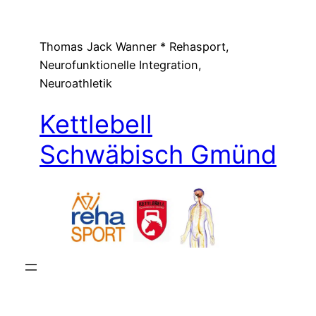
Zum
Inhalt
Thomas Jack Wanner * Rehasport,
springen
Neurofunktionelle Integration,
Neuroathletik
Kettlebell
Schwäbisch Gmünd