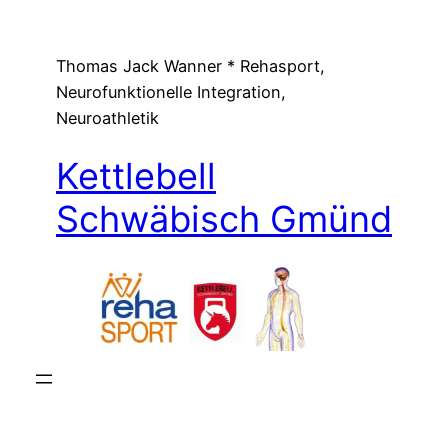
Zum
Inhalt
Thomas Jack Wanner * Rehasport,
springen
Neurofunktionelle Integration,
Neuroathletik
Kettlebell
Schwäbisch Gmünd