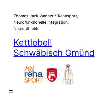
Zum
Inhalt
Thomas Jack Wanner * Rehasport,
springen
Neurofunktionelle Integration,
Neuroathletik
Kettlebell
Schwäbisch Gmünd