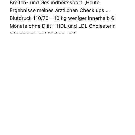
Breiten- und Gesundheitssport. ‚Heute
Ergebnisse meines ärztlichen Check ups …
Blutdruck 110/70 – 10 kg weniger innerhalb 6
Monate ohne Diät – HDL und LDL Cholesterin
lobenswert und Rücken- mit
Gelenksbeschwerden restlos verschwunden! O-
Ton Hausärztin: Sie machen mich glücklich“
Andrea Mürdter…
31. Juli 2016
DLV-Kongress
2015