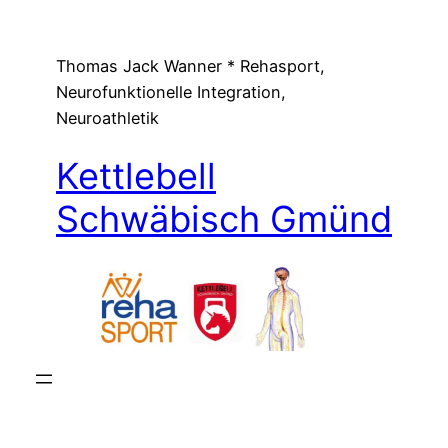
Zum
Inhalt
Thomas Jack Wanner * Rehasport,
springen
Neurofunktionelle Integration,
Neuroathletik
Kettlebell
Schwäbisch Gmünd