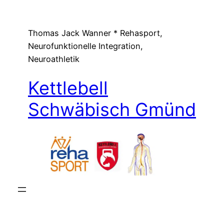
Zum
Inhalt
Thomas Jack Wanner * Rehasport,
springen
Neurofunktionelle Integration,
Neuroathletik
Kettlebell
Schwäbisch Gmünd