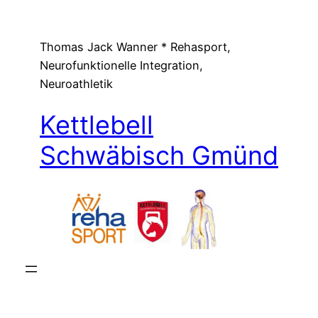
Zum
Inhalt
Thomas Jack Wanner * Rehasport,
springen
Neurofunktionelle Integration,
Neuroathletik
Kettlebell
Schwäbisch Gmünd