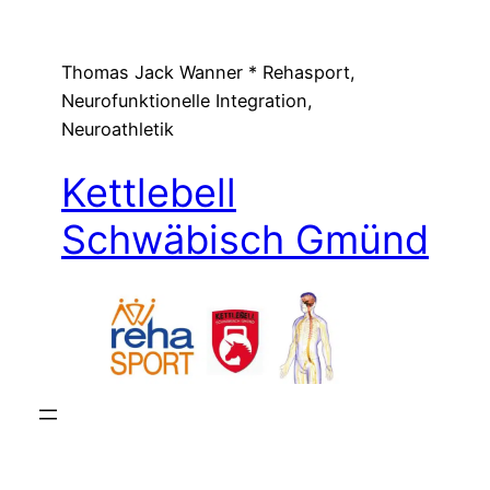
Zum
Inhalt
Thomas Jack Wanner * Rehasport,
springen
Neurofunktionelle Integration,
Neuroathletik
Kettlebell
Schwäbisch Gmünd