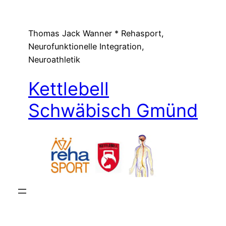
Zum
Inhalt
Thomas Jack Wanner * Rehasport,
springen
Neurofunktionelle Integration,
Neuroathletik
Kettlebell
Schwäbisch Gmünd