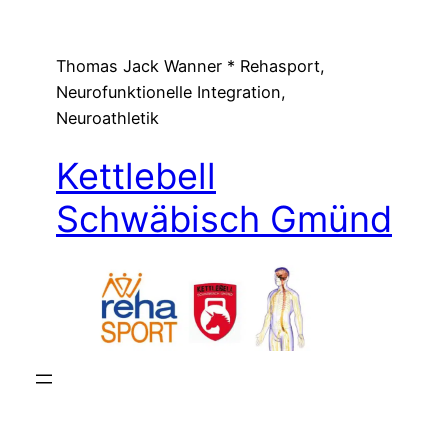
Zum
Inhalt
Thomas Jack Wanner * Rehasport,
springen
Neurofunktionelle Integration,
Neuroathletik
Kettlebell
Schwäbisch Gmünd