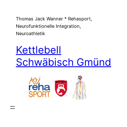
Zum
Inhalt
Thomas Jack Wanner * Rehasport,
springen
Neurofunktionelle Integration,
Neuroathletik
Kettlebell
Schwäbisch Gmünd