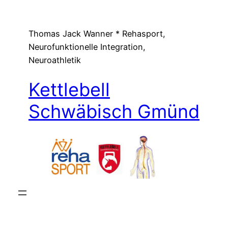
Zum
Inhalt
Thomas Jack Wanner * Rehasport,
springen
Neurofunktionelle Integration,
Neuroathletik
Kettlebell
Schwäbisch Gmünd