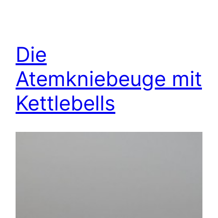
Die
Atemkniebeuge mit
Kettlebells