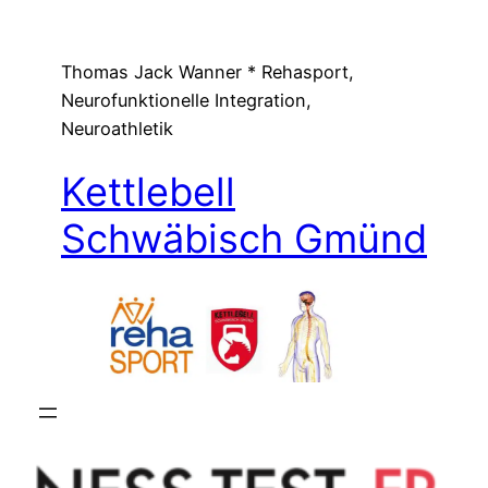
Zum
Inhalt
Thomas Jack Wanner * Rehasport,
springen
Neurofunktionelle Integration,
Neuroathletik
Kettlebell
Schwäbisch Gmünd