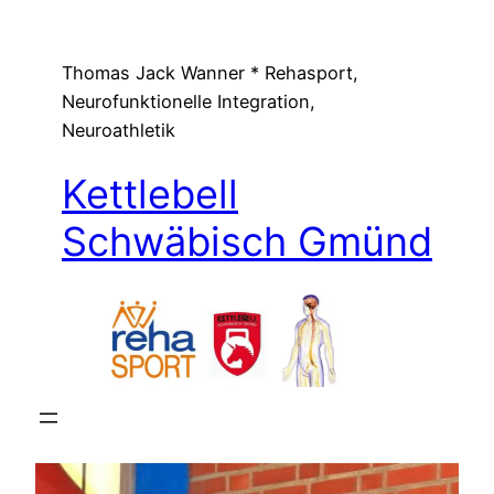
Zum
Inhalt
Thomas Jack Wanner * Rehasport,
springen
Neurofunktionelle Integration,
Neuroathletik
Kettlebell
Schwäbisch Gmünd