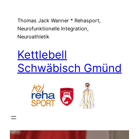
Zum
Inhalt
Thomas Jack Wanner * Rehasport,
springen
Neurofunktionelle Integration,
Neuroathletik
Kettlebell
Schwäbisch Gmünd