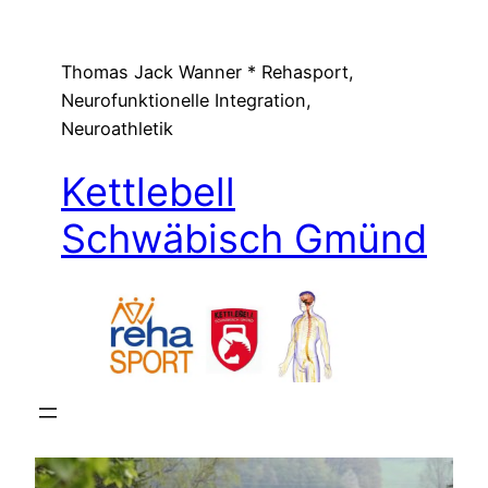
Zum
Inhalt
Thomas Jack Wanner * Rehasport,
springen
Neurofunktionelle Integration,
Neuroathletik
Kettlebell
Schwäbisch Gmünd