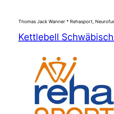
Zum
Inhalt
springen
Thomas Jack Wanner * Rehasport, Neurofunkt
Kettlebell Schwäbisc