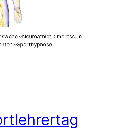
ngswege
Neuroathletik
Impressum
ianten
Sporthypnose
rtlehrertag