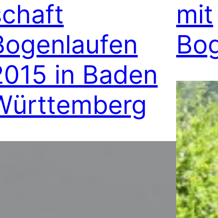
schaft
mit
Bogenlaufen
Bog
2015 in Baden
Württemberg