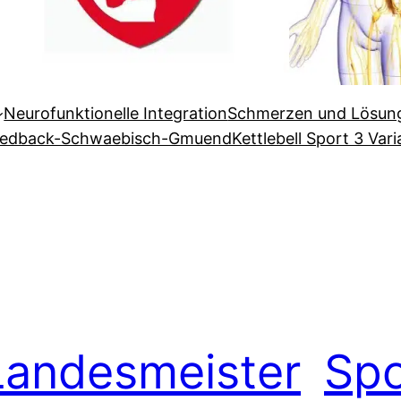
Neurofunktionelle Integration
Schmerzen und Lösu
eedback-Schwaebisch-Gmuend
Kettlebell Sport 3 Var
Landesmeister
Spo