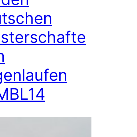
tschen
sterschafte
m
enlaufen
MBL14