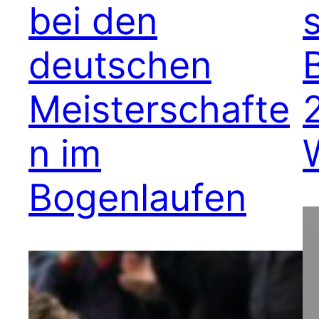
bei den
deutschen
Meisterschafte
n im
Bogenlaufen