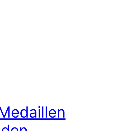
 Medaillen
 den