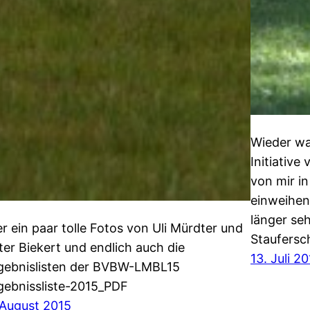
Wieder wa
Initiative
von mir i
einweihen
länger seh
er ein paar tolle Fotos von Uli Mürdter und
Staufersc
ter Biekert und endlich auch die
13. Juli 2
gebnislisten der BVBW-LMBL15
gebnissliste-2015_PDF
 August 2015