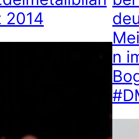
z 2014
deu
Mei
n i
Bog
#D