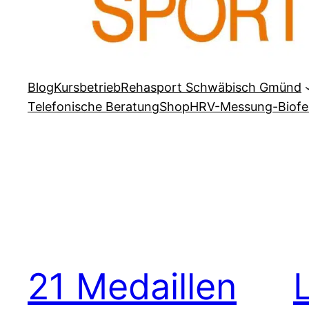
Blog
Kursbetrieb
Rehasport Schwäbisch Gmünd
Telefonische Beratung
Shop
HRV-Messung-Biof
21 Medaillen