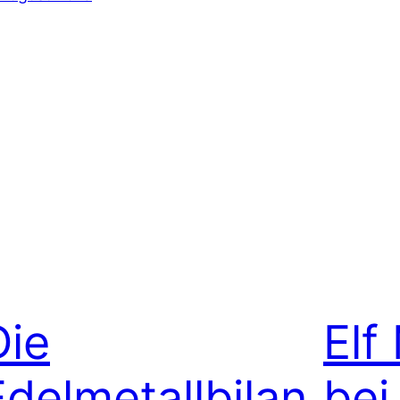
Die
Elf
Edelmetallbilan
bei