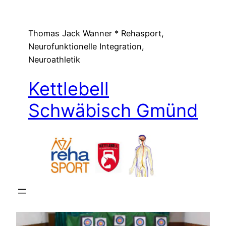
Zum
Inhalt
Thomas Jack Wanner * Rehasport,
springen
Neurofunktionelle Integration,
Neuroathletik
Kettlebell
Schwäbisch Gmünd