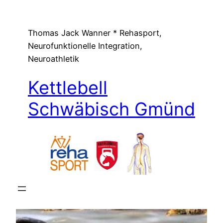
Zum
Inhalt
Thomas Jack Wanner * Rehasport,
springen
Neurofunktionelle Integration,
Neuroathletik
Kettlebell
Schwäbisch Gmünd