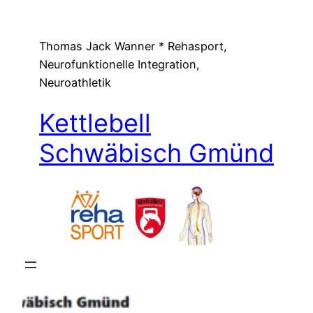
Zum
Inhalt
Thomas Jack Wanner * Rehasport,
springen
Neurofunktionelle Integration,
Neuroathletik
Kettlebell
Schwäbisch Gmünd