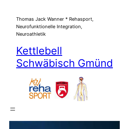
Zum
Inhalt
Thomas Jack Wanner * Rehasport,
springen
Neurofunktionelle Integration,
Neuroathletik
Kettlebell
Schwäbisch Gmünd