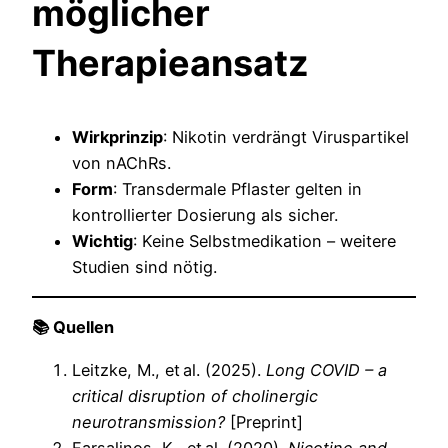
möglicher
Therapieansatz
Wirkprinzip
: Nikotin verdrängt Viruspartikel
von nAChRs.
Form
: Transdermale Pflaster gelten in
kontrollierter Dosierung als sicher.
Wichtig
: Keine Selbstmedikation – weitere
Studien sind nötig.
📚 Quellen
Leitzke, M., et al. (2025).
Long COVID – a
critical disruption of cholinergic
neurotransmission?
[Preprint]
Farsalinos, K., et al. (2020).
Nicotine and