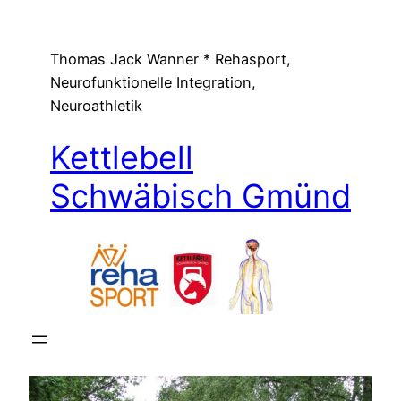
Zum
Inhalt
Thomas Jack Wanner * Rehasport,
springen
Neurofunktionelle Integration,
Neuroathletik
Kettlebell
Schwäbisch Gmünd