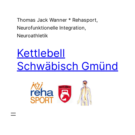
Zum
Inhalt
Thomas Jack Wanner * Rehasport,
springen
Neurofunktionelle Integration,
Neuroathletik
Kettlebell
Schwäbisch Gmünd