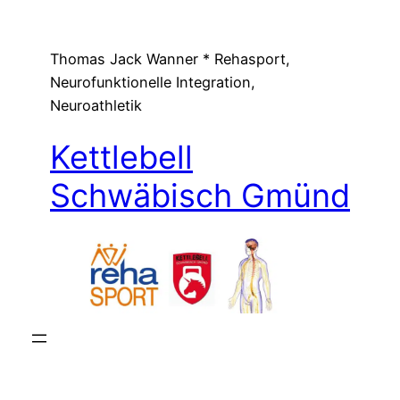
Zum
Inhalt
Thomas Jack Wanner * Rehasport,
springen
Neurofunktionelle Integration,
Neuroathletik
Kettlebell
Schwäbisch Gmünd