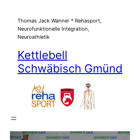
Zum
Inhalt
Thomas Jack Wanner * Rehasport,
springen
Neurofunktionelle Integration,
Neuroathletik
Kettlebell
Schwäbisch Gmünd