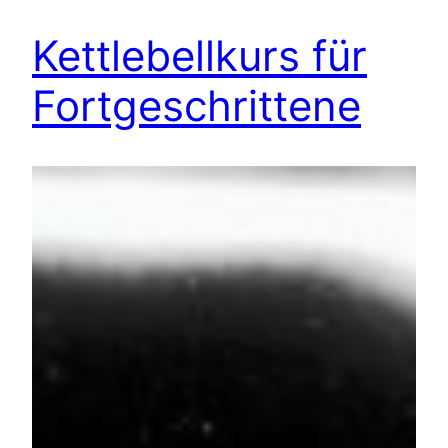
Kettlebellkurs für
Fortgeschrittene