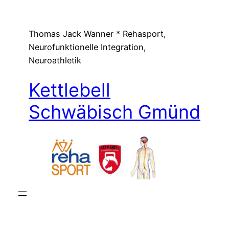
Zum
Inhalt
Thomas Jack Wanner * Rehasport,
springen
Neurofunktionelle Integration,
Neuroathletik
Kettlebell
Schwäbisch Gmünd