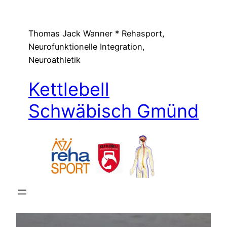
Zum
Inhalt
Thomas Jack Wanner * Rehasport,
springen
Neurofunktionelle Integration,
Neuroathletik
Kettlebell
Schwäbisch Gmünd