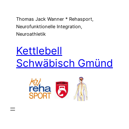
Zum
Inhalt
Thomas Jack Wanner * Rehasport,
springen
Neurofunktionelle Integration,
Neuroathletik
Kettlebell
Schwäbisch Gmünd